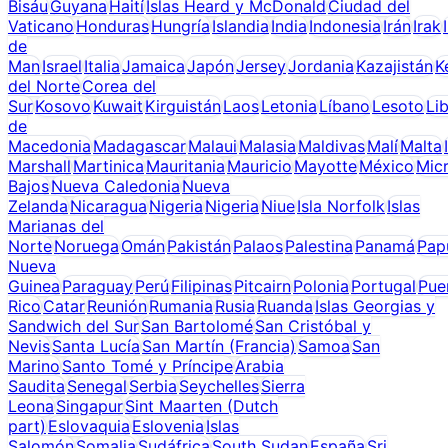
Bisáu
Guyana
Haití
Islas Heard y McDonald
Ciudad del
Vaticano
Honduras
Hungría
Islandia
India
Indonesia
Irán
Irak
de
Man
Israel
Italia
Jamaica
Japón
Jersey
Jordania
Kazajistán
K
del Norte
Corea del
Sur
Kosovo
Kuwait
Kirguistán
Laos
Letonia
Líbano
Lesoto
Lib
de
Macedonia
Madagascar
Malaui
Malasia
Maldivas
Malí
Malta
Marshall
Martinica
Mauritania
Mauricio
Mayotte
México
Mic
Bajos
Nueva Caledonia
Nueva
Zelanda
Nicaragua
Nigeria
Nigeria
Niue
Isla Norfolk
Islas
Marianas del
Norte
Noruega
Omán
Pakistán
Palaos
Palestina
Panamá
Pap
Nueva
Guinea
Paraguay
Perú
Filipinas
Pitcairn
Polonia
Portugal
Pue
Rico
Catar
Reunión
Rumania
Rusia
Ruanda
Islas Georgias y
Sandwich del Sur
San Bartolomé
San Cristóbal y
Nevis
Santa Lucía
San Martín (Francia)
Samoa
San
Marino
Santo Tomé y Príncipe
Arabia
Saudita
Senegal
Serbia
Seychelles
Sierra
Leona
Singapur
Sint Maarten (Dutch
part)
Eslovaquia
Eslovenia
Islas
Salomón
Somalia
Sudáfrica
South Sudan
España
Sri