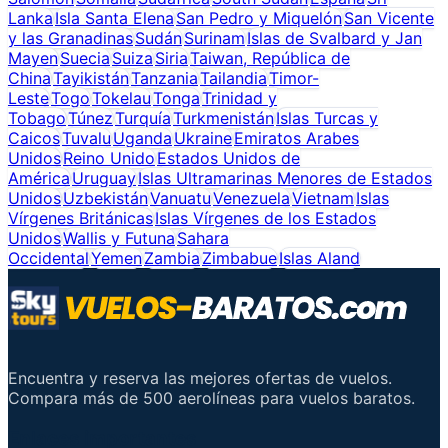
Lanka
Isla Santa Elena
San Pedro y Miquelón
San Vicente
y las Granadinas
Sudán
Surinam
Islas de Svalbard y Jan
Mayen
Suecia
Suiza
Siria
Taiwan, República de
China
Tayikistán
Tanzania
Tailandia
Timor-
Leste
Togo
Tokelau
Tonga
Trinidad y
Tobago
Túnez
Turquía
Turkmenistán
Islas Turcas y
Caicos
Tuvalu
Uganda
Ukraine
Emiratos Arabes
Unidos
Reino Unido
Estados Unidos de
América
Uruguay
Islas Ultramarinas Menores de Estados
Unidos
Uzbekistán
Vanuatu
Venezuela
Vietnam
Islas
Vírgenes Británicas
Islas Vírgenes de los Estados
Unidos
Wallis y Futuna
Sahara
Occidental
Yemen
Zambia
Zimbabue
Islas Aland
Encuentra y reserva las mejores ofertas de vuelos.
Compara más de 500 aerolíneas para vuelos baratos.
Enlaces importantes