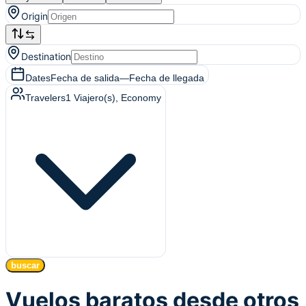
Origin
Destination
Dates
Fecha de salida
—
Fecha de llegada
Travelers
1
Viajero(s)
, Economy
buscar
Vuelos baratos desde otros