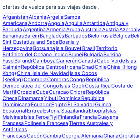
ofertas de vuelos para sus viajes desde .
Afganistán
Albania
Argelia
Samoa
Americana
Andorra
Angola
Anguila
Antártida
Antigua y
Barbuda
Argentina
Armenia
Aruba
Australia
Austria
Azerbai
Bahamas
Baréin
Bangladés
Barbados
Bielorrusia
Bélgica
Bel
Sint Eustatius and Saba
Bosnia y
Herzegovina
Botsuana
Isla Bouvet
Brasil
Territorio
Británico del Océano Índico
Brunéi
Bulgaria
Burkina
Faso
Burundi
Camboya
Camerún
Canadá
Cabo Verde
Islas
Caimán
República Centroafricana
Chad
Chile
China (Hong
Kong)
China
Isla de Navidad
Islas Cocos
(Keeling)
Colombia
Comoras
Congo
República
Democrática del Congo
Islas Cook
Costa Rica
Costa de
Marfil
Croacia
Cuba
Curaçao
Chipre
República
Checa
Dinamarca
Yibuti
Dominica
República
Dominicana
Ecuador
Egipto
El Salvador
Guinea
Ecuatorial
Eritrea
Estonia
Suazilandia
Etiopía
Islas
Malvinas
Islas Feroe
Fiyi
Finlandia
Francia
Guayana
Francesa
Polinesia Francesa
Tierras Australes y
Antárticas
Francesas
Gabón
Gambia
Georgia
Alemania
Ghana
Gibraltar