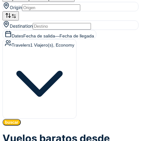
Origin
Destination
Dates
Fecha de salida
—
Fecha de llegada
Travelers
1
Viajero(s)
, Economy
buscar
Vuelos baratos desde