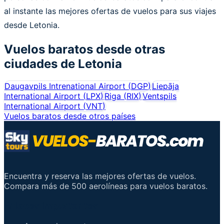
al instante las mejores ofertas de vuelos para sus viajes
desde Letonia.
Vuelos baratos desde otras
ciudades de
Letonia
Daugavpils Intrenational Airport
(
DGP
)
Liepāja
International Airport
(
LPX
)
Riga
(
RIX
)
Ventspils
International Airport
(
VNT
)
Vuelos baratos desde otros países
Encuentra y reserva las mejores ofertas de vuelos.
Compara más de 500 aerolíneas para vuelos baratos.
Enlaces importantes