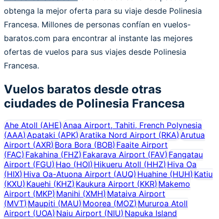
obtenga la mejor oferta para su viaje desde Polinesia
Francesa. Millones de personas confían en vuelos-
baratos.com para encontrar al instante las mejores
ofertas de vuelos para sus viajes desde Polinesia
Francesa.
Vuelos baratos desde otras
ciudades de
Polinesia Francesa
Ahe Atoll
(
AHE
)
Anaa Airport, Tahiti, French Polynesia
(
AAA
)
Apataki
(
APK
)
Aratika Nord Airport
(
RKA
)
Arutua
Airport
(
AXR
)
Bora Bora
(
BOB
)
Faaite Airport
(
FAC
)
Fakahina
(
FHZ
)
Fakarava Airport
(
FAV
)
Fangatau
Airport
(
FGU
)
Hao
(
HOI
)
Hikueru Atoll
(
HHZ
)
Hiva Oa
(
HIX
)
Hiva Oa-Atuona Airport
(
AUQ
)
Huahine
(
HUH
)
Katiu
(
KXU
)
Kauehi
(
KHZ
)
Kaukura Airport
(
KKR
)
Makemo
Airport
(
MKP
)
Manihi
(
XMH
)
Mataiva Airport
(
MVT
)
Maupiti
(
MAU
)
Moorea
(
MOZ
)
Mururoa Atoll
Airport
(
UOA
)
Naiu Airport
(
NIU
)
Napuka Island