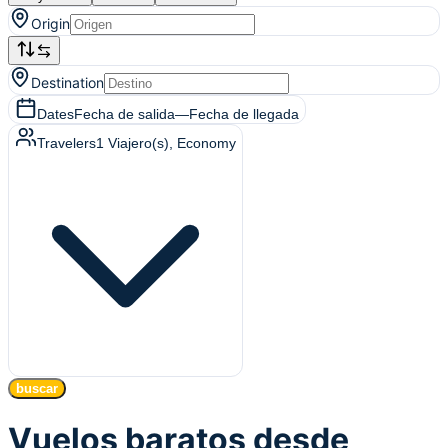
Origin
Destination
Dates
Fecha de salida
—
Fecha de llegada
Travelers
1
Viajero(s)
, Economy
buscar
Vuelos baratos desde