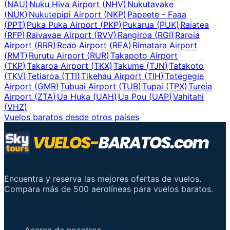
(
NAU
)
Nuku Hiva Airport
(
NHV
)
Nukutavake
(
NUK
)
Nukutepipi Airport
(
NKP
)
Papeete - Faaa
(
PPT
)
Puka Puka Airport
(
PKP
)
Pukarua
(
PUK
)
Raiatea
(
RFP
)
Raivavae Airport
(
RVV
)
Rangiroa
(
RGI
)
Raroia
Airport
(
RRR
)
Reao Airport
(
REA
)
Rimatara Airport
(
RMT
)
Rurutu Airport
(
RUR
)
Takapoto Airport
(
TKP
)
Takaroa Airport
(
TKX
)
Takume
(
TJN
)
Tatakoto
(
TKV
)
Tetiaroa
(
TTI
)
Tikehau Airport
(
TIH
)
Totegegie
Airport
(
GMR
)
Tubuai Airport
(
TUB
)
Tupai
(
TPX
)
Tureia
Airport
(
ZTA
)
Ua Huka
(
UAH
)
Ua Pou
(
UAP
)
Vahitahi
(
VHZ
)
Vuelos baratos desde otros países
Encuentra y reserva las mejores ofertas de vuelos.
Compara más de 500 aerolíneas para vuelos baratos.
Enlaces importantes