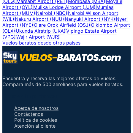
(
OLG
)
Marsabit Airport
(
RBT
)
Mombasa
(
MBA
)
Moyale
Airport
(
OYL
)
Mulika Lodge Airport
(
JJM
)
Mumias
Airport
(
MUM
)
Nairobi
(
NBO
)
Nairobi Wilson Airport
(
WIL
)
Nakuru Airport
(
NUU
)
Nanyuki Airport
(
NYK
)
Nyeri
Airport
(
NYE
)
Olare Orok Airfield
(
OSJ
)
Olkiombo Airport
(
OLX
)
Ukunda Airstrip
(
UKA
)
Vipingo Estate Airport
(
VPG
)
Wajir Airport
(
WJR
)
Vuelos baratos desde otros países
Encuentra y reserva las mejores ofertas de vuelos.
Compara más de 500 aerolíneas para vuelos baratos.
Enlaces importantes
Acerca de nosotros
Contáctenos
Política de cookies
Atención al cliente