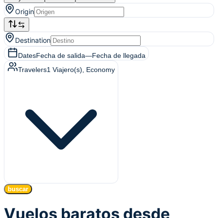
Origin
Destination
Dates
Fecha de salida
—
Fecha de llegada
Travelers
1
Viajero(s)
, Economy
buscar
Vuelos baratos desde