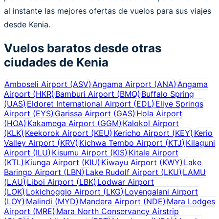
al instante las mejores ofertas de vuelos para sus viajes
desde Kenia.
Vuelos baratos desde otras
ciudades de
Kenia
Amboseli Airport
(
ASV
)
Angama Airport
(
ANA
)
Angama
Airport
(
HKR
)
Bamburi Airport
(
BMQ
)
Buffalo Spring
(
UAS
)
Eldoret International Airport
(
EDL
)
Eliye Springs
Airport
(
EYS
)
Garissa Airport
(
GAS
)
Hola Airport
(
HOA
)
Kakamega Airport
(
GGM
)
Kalokol Airport
(
KLK
)
Keekorok Airport
(
KEU
)
Kericho Airport
(
KEY
)
Kerio
Valley Airport
(
KRV
)
Kichwa Tembo Airport
(
KTJ
)
Kilaguni
Airport
(
ILU
)
Kisumu Airport
(
KIS
)
Kitale Airport
(
KTL
)
Kiunga Airport
(
KIU
)
Kiwayu Airport
(
KWY
)
Lake
Baringo Airport
(
LBN
)
Lake Rudolf Airport
(
LKU
)
LAMU
(
LAU
)
Liboi Airport
(
LBK
)
Lodwar Airport
(
LOK
)
Lokichoggio Airport
(
LKG
)
Loyengalani Airport
(
LOY
)
Malindi
(
MYD
)
Mandera Airport
(
NDE
)
Mara Lodges
Airport
(
MRE
)
Mara North Conservancy Airstrip