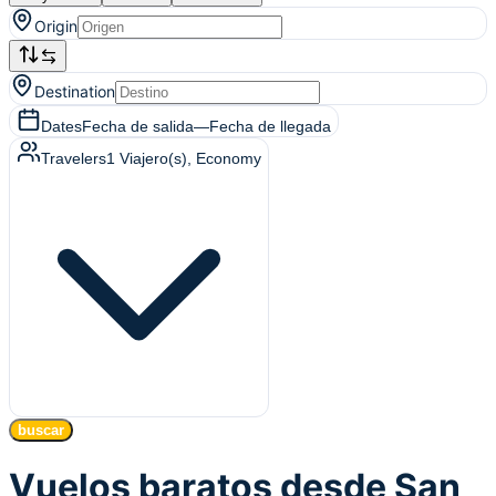
Origin
Destination
Dates
Fecha de salida
—
Fecha de llegada
Travelers
1
Viajero(s)
, Economy
buscar
Vuelos baratos desde San