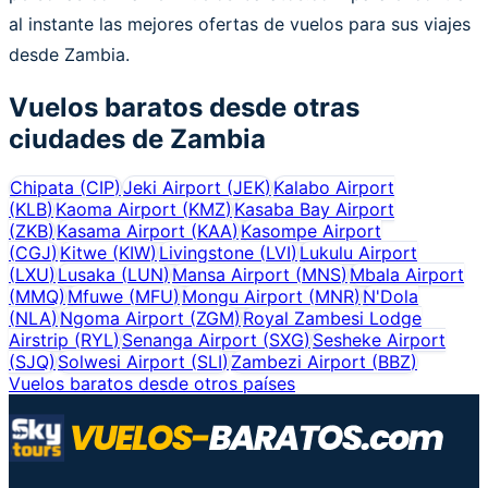
al instante las mejores ofertas de vuelos para sus viajes
desde Zambia.
Vuelos baratos desde otras
ciudades de
Zambia
Chipata
(
CIP
)
Jeki Airport
(
JEK
)
Kalabo Airport
(
KLB
)
Kaoma Airport
(
KMZ
)
Kasaba Bay Airport
(
ZKB
)
Kasama Airport
(
KAA
)
Kasompe Airport
(
CGJ
)
Kitwe
(
KIW
)
Livingstone
(
LVI
)
Lukulu Airport
(
LXU
)
Lusaka
(
LUN
)
Mansa Airport
(
MNS
)
Mbala Airport
(
MMQ
)
Mfuwe
(
MFU
)
Mongu Airport
(
MNR
)
N'Dola
(
NLA
)
Ngoma Airport
(
ZGM
)
Royal Zambesi Lodge
Airstrip
(
RYL
)
Senanga Airport
(
SXG
)
Sesheke Airport
(
SJQ
)
Solwesi Airport
(
SLI
)
Zambezi Airport
(
BBZ
)
Vuelos baratos desde otros países