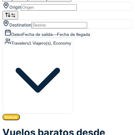
Origin
Destination
Dates
Fecha de salida
—
Fecha de llegada
Travelers
1
Viajero(s)
, Economy
buscar
Vuelos baratos desde