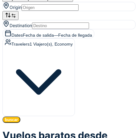
Origin
Destination
Dates
Fecha de salida
—
Fecha de llegada
Travelers
1
Viajero(s)
, Economy
buscar
Vuelos baratos desde