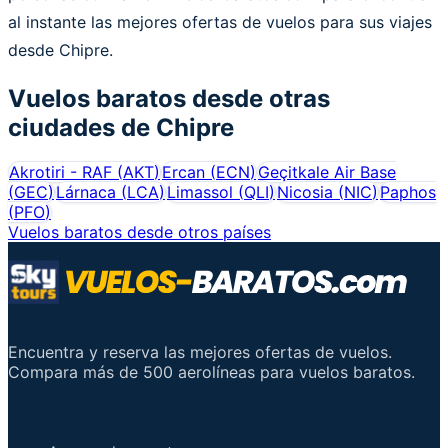
al instante las mejores ofertas de vuelos para sus viajes
desde Chipre.
Vuelos baratos desde otras
ciudades de
Chipre
Akrotiri - RAF
(
AKT
)
Ercan
(
ECN
)
Geçitkale Air Base
(
GEC
)
Lárnaca
(
LCA
)
Limassol
(
QLI
)
Nicosia
(
NIC
)
Paphos
(
PFO
)
Vuelos baratos desde otros países
Encuentra y reserva las mejores ofertas de vuelos.
Compara más de 500 aerolíneas para vuelos baratos.
Enlaces importantes