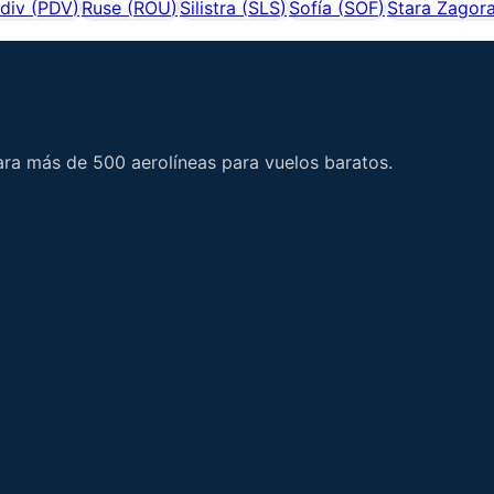
div
(
PDV
)
Ruse
(
ROU
)
Silistra
(
SLS
)
Sofía
(
SOF
)
Stara Zagora
ara más de 500 aerolíneas para vuelos baratos.