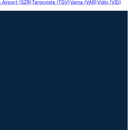
 Airport
(
SZR
)
Targoviste
(
TGV
)
Varna
(
VAR
)
Vidin
(
VID
)