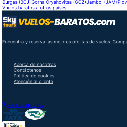
Burgas
(
BOJ
)
Gorna Oryahovitsa
(
GOZ
)
Jambol
(
JAM
)
Plov
Vuelos baratos a otros países
Encuentra y reserva las mejores ofertas de vuelos. Comp
Enlaces importantes
Acerca de nosotros
Contáctenos
Política de cookies
Atención al cliente
Hable con un agente
+1 805 618 2115