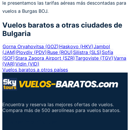
le presentamos las tarifas aéreas más descontadas para
vuelos a Burgas BOJ.
Vuelos baratos a otras ciudades de
Bulgaria
Gorna Oryahovitsa
(
GOZ
)
Haskovo
(
HKV
)
Jambol
(
JAM
)
Plovdiv
(
PDV
)
Ruse
(
ROU
)
Silistra
(
SLS
)
Sofía
(
SOF
)
Stara Zagora Airport
(
SZR
)
Targoviste
(
TGV
)
Varna
(
VAR
)
Vidin
(
VID
)
Vuelos baratos a otros países
Encuentra y reserva las mejores ofertas de vuelos.
Compara más de 500 aerolíneas para vuelos baratos.
Enlaces importantes