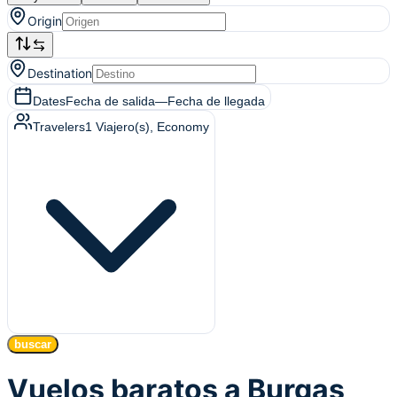
Origin
Destination
Dates
Fecha de salida
—
Fecha de llegada
Travelers
1
Viajero(s)
, Economy
buscar
Vuelos baratos a Burgas