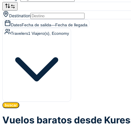
Destination
Dates
Fecha de salida
—
Fecha de llegada
Travelers
1
Viajero(s)
, Economy
buscar
Vuelos baratos desde Kure