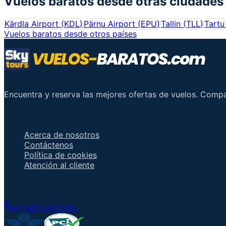
Vuelos baratos desde otras ciudades
Kärdla Airport
(
KDL
)
Pärnu Airport
(
EPU
)
Tallin
(
TLL
)
Tartu
Vuelos baratos desde otros países
Encuentra y reserva las mejores ofertas de vuelos. Comp
Enlaces importantes
Acerca de nosotros
Contáctenos
Política de cookies
Atención al cliente
Hable con un agente
+1 805 618 2115