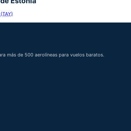
 de
Estonia
(
TAY
)
ara más de 500 aerolíneas para vuelos baratos.