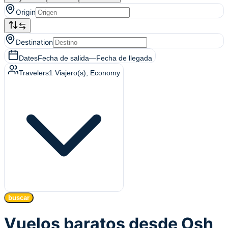
Origin
Destination
Dates
Fecha de salida
—
Fecha de llegada
Travelers
1
Viajero(s)
, Economy
buscar
Vuelos baratos desde Osh