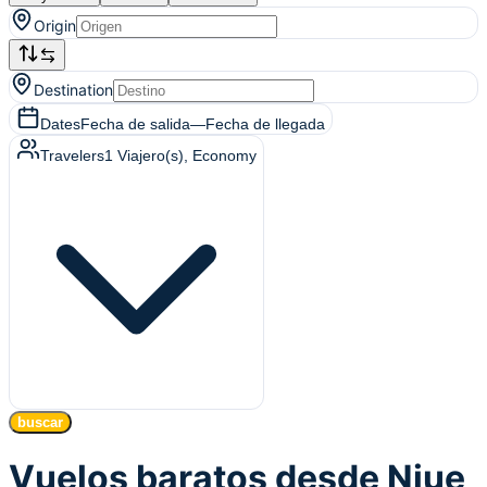
Origin
Destination
Dates
Fecha de salida
—
Fecha de llegada
Travelers
1
Viajero(s)
, Economy
buscar
Vuelos baratos desde Niue