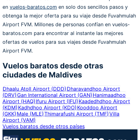
en
vuelos-baratos.com
en solo dos sencillos pasos y
obtenga la mejor oferta para su viaje desde Fuvahmulah
Airport FVM. Millones de personas confían en vuelos-
baratos.com para encontrar al instante las mejores
ofertas de vuelos para sus viajes desde Fuvahmulah
Airport FVM.
Vuelos baratos desde otras
ciudades de
Maldives
Dhaalu Atoll Airport
(
DDD
)
Dharavandhoo Airport
(
DRV
)
Gan International Airport
(
GAN
)
Hanimaadhoo
Airport
(
HAQ
)
Ifuru Airport
(
IFU
)
Kaadedhdhoo Airport
(
KDM
)
Kadhdhoo Airport
(
KDO
)
Kooddoo Airport
(
GKK
)
Male
(
MLE
)
Thimarafushi Airport
(
TMF
)
Villa
Airport
(
VAM
)
Vuelos baratos desde otros países