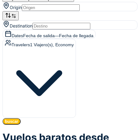
Origin
Destination
Dates
Fecha de salida
—
Fecha de llegada
Travelers
1
Viajero(s)
, Economy
buscar
Vuelos baratos desde