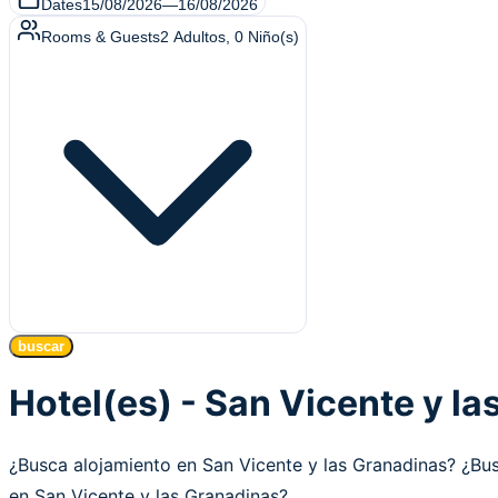
Dates
15/08/2026
—
16/08/2026
Rooms & Guests
2
Adultos
,
0
Niño(s)
buscar
Hotel(es) - San Vicente y l
¿Busca alojamiento en San Vicente y las Granadinas? ¿B
en San Vicente y las Granadinas?