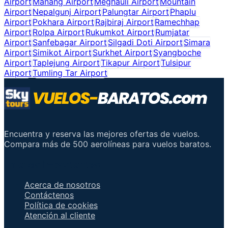
Airport
Manang Airport
Meghauli Airport
Mountain
Airport
Nepalgunj Airport
Palungtar Airport
Phaplu
Airport
Pokhara Airport
Rajbiraj Airport
Ramechhap
Airport
Rolpa Airport
Rukumkot Airport
Rumjatar
Airport
Sanfebagar Airport
Silgadi Doti Airport
Simara
Airport
Simikot Airport
Surkhet Airport
Syangboche
Airport
Taplejung Airport
Tikapur Airport
Tulsipur
Airport
Tumling Tar Airport
Encuentra y reserva las mejores ofertas de vuelos.
Compara más de 500 aerolíneas para vuelos baratos.
Enlaces importantes
Acerca de nosotros
Contáctenos
Política de cookies
Atención al cliente