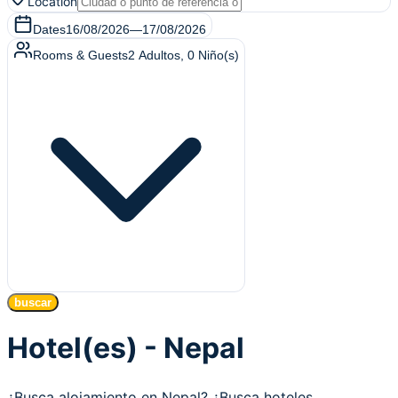
Location
Dates
16/08/2026
—
17/08/2026
Rooms & Guests
2
Adultos
,
0
Niño(s)
buscar
Hotel(es) - Nepal
¿Busca alojamiento en Nepal? ¿Busca hoteles