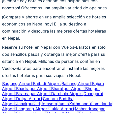
¡Siempre hay hoteles económicos disponibles con
nosotros! Ofrecemos una amplia variedad de opciones.
¡Compare y ahorre en una amplia selección de hoteles
económicos en Nepal hoy! Elija su destino a
continuación y descubra las mejores ofertas hoteleras
en Nepal.
Reserve su hotel en Nepal con Vuelos-Baratos en solo
dos sencillos pasos y obtenga la mejor oferta para su
estancia en Nepal. Millones de personas confían en
Vuelos-Baratos para encontrar al instante las mejores
ofertas hoteleras para sus viajes a Nepal.
Baglung Airport
Baitadi Airport
Bajhang Airport
Bajura
Airport
Bhadrapur Airport
Bharatpur Airport
Bhojpur
Airport
Biratnagar Airport
Darchula Airport
Dhangarhi
Airport
Dolpa Airport
Gautam Buddha
Airport
Janakpur
Jiri
Jomsom
Jumla
Kathmandu
Lamidanda
Airport
Langtang Airport
Lukla Airport
Mahendranagar