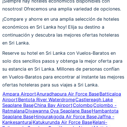
¡Siempre hay hoteles económicos disponibles con
nosotros! Ofrecemos una amplia variedad de opciones.
¡Compare y ahorre en una amplia selección de hoteles
económicos en Sri Lanka hoy! Elija su destino a
continuación y descubra las mejores ofertas hoteleras
en Sri Lanka.
Reserve su hotel en Sri Lanka con Vuelos-Baratos en
solo dos sencillos pasos y obtenga la mejor oferta para
su estancia en Sri Lanka. Millones de personas confían
en Vuelos-Baratos para encontrar al instante las mejores
ofertas hoteleras para sus viajes a Sri Lanka.
Ampara Airport
Anuradhapura Air Force Base
Batticaloa
Airport
Bentota River Waterdrome
Castlereagh Lake
Seaplane Base
China Bay Airport
Colombo
Colombo -
Ratmalana
Diyawanna Oya Seaplane Base
Hambantota
Seaplane Base
Hingurakgoda Air Force Base
Jaffna -
Kankesanturai
Katukurunda Air Force Base
Kelani-