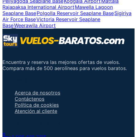
Peliyagoda Seaplane Base
Koggala Airport
Mattala
Rajapaksa International Airport
Mawella Lagoon
Seaplane Base
Polgolla Reservoir Seaplane Base
Sigiriya
Air Force Base
Victoria Reservoir Seaplane
Base
Weerawila Airport
Encuentra y reserva las mejores ofertas de vuelos.
Compara más de 500 aerolíneas para vuelos baratos.
Enlaces importantes
Acerca de nosotros
Contáctenos
Política de cookies
Atención al cliente
Hable con un agente
+1 805 618 2115