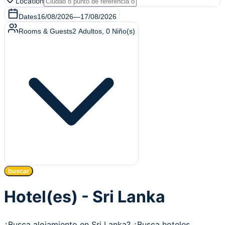
Location
Dates
16/08/2026
—
17/08/2026
Rooms & Guests
2
Adultos
,
0
Niño(s)
buscar
Hotel(es) - Sri Lanka
¿Busca alojamiento en Sri Lanka? ¿Busca hoteles