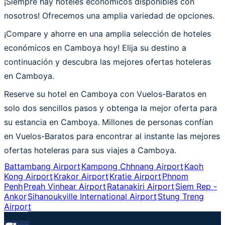
¡Siempre hay hoteles económicos disponibles con
nosotros! Ofrecemos una amplia variedad de opciones.
¡Compare y ahorre en una amplia selección de hoteles
económicos en Camboya hoy! Elija su destino a
continuación y descubra las mejores ofertas hoteleras
en Camboya.
Reserve su hotel en Camboya con Vuelos-Baratos en
solo dos sencillos pasos y obtenga la mejor oferta para
su estancia en Camboya. Millones de personas confían
en Vuelos-Baratos para encontrar al instante las mejores
ofertas hoteleras para sus viajes a Camboya.
Battambang Airport
Kampong Chhnang Airport
Kaoh
Kong Airport
Krakor Airport
Kratie Airport
Phnom
Penh
Preah Vinhear Airport
Ratanakiri Airport
Siem Rep -
Ankor
Sihanoukville International Airport
Stung Treng
Airport