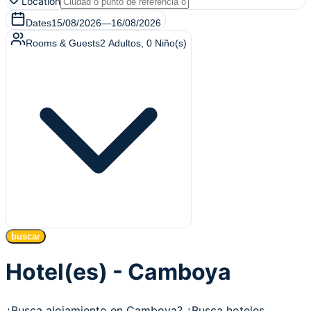
Location
Dates
15/08/2026
—
16/08/2026
Rooms & Guests
2
Adultos
,
0
Niño(s)
buscar
Hotel(es) - Camboya
¿Busca alojamiento en Camboya? ¿Busca hoteles