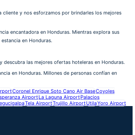
cliente y nos esforzamos por brindarles los mejores
ncia encantadora en Honduras. Mientras explora sus
u estancia en Honduras.
y descubra las mejores ofertas hoteleras en Honduras.
ancia en Honduras. Millones de personas confían en
rport
Coronel Enrique Soto Cano Air Base
Coyoles
speranza Airport
La Laguna Airport
Palacios
egucigalpa
Tela Airport
Trujillo Airport
Utila
Yoro Airport