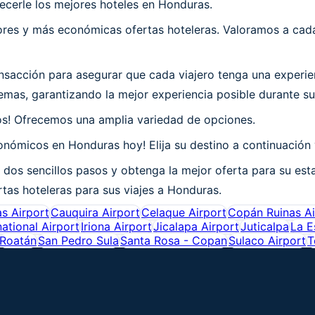
ecerle los mejores hoteles en Honduras.
es y más económicas ofertas hoteleras. Valoramos a cada 
sacción para asegurar que cada viajero tenga una experie
emas, garantizando la mejor experiencia posible durante s
os! Ofrecemos una amplia variedad de opciones.
nómicos en Honduras hoy! Elija su destino a continuación 
dos sencillos pasos y obtenga la mejor oferta para su est
rtas hoteleras para sus viajes a Honduras.
s Airport
Cauquira Airport
Celaque Airport
Copán Ruinas Ai
ational Airport
Iriona Airport
Jicalapa Airport
Juticalpa
La E
Roatán
San Pedro Sula
Santa Rosa - Copan
Sulaco Airport
T