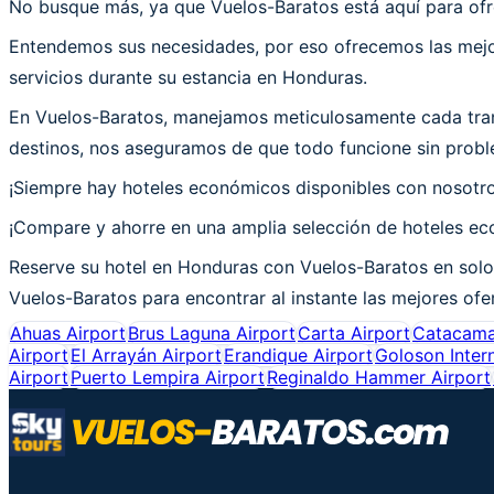
No busque más, ya que Vuelos-Baratos está aquí para ofr
Entendemos sus necesidades, por eso ofrecemos las mejor
servicios durante su estancia en Honduras.
En Vuelos-Baratos, manejamos meticulosamente cada tran
destinos, nos aseguramos de que todo funcione sin probl
¡Siempre hay hoteles económicos disponibles con nosotr
¡Compare y ahorre en una amplia selección de hoteles eco
Reserve su hotel en Honduras con Vuelos-Baratos en solo 
Vuelos-Baratos para encontrar al instante las mejores ofe
Ahuas Airport
Brus Laguna Airport
Carta Airport
Catacama
Airport
El Arrayán Airport
Erandique Airport
Goloson Intern
Airport
Puerto Lempira Airport
Reginaldo Hammer Airport