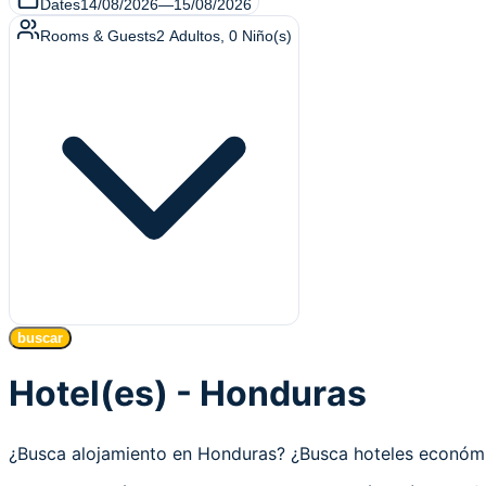
Dates
14/08/2026
—
15/08/2026
Rooms & Guests
2
Adultos
,
0
Niño(s)
buscar
Hotel(es) - Honduras
¿Busca alojamiento en Honduras? ¿Busca hoteles económ