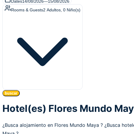
Dates
14/08/2026
—
15/08/2026
Rooms & Guests
2
Adultos
,
0
Niño(s)
buscar
Hotel(es) Flores Mundo Ma
¿Busca alojamiento en Flores Mundo Maya ? ¿Busca hote
Maya ?