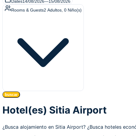
Dates
14/08/2026
—
15/08/2026
Rooms & Guests
2
Adultos
,
0
Niño(s)
buscar
Hotel(es) Sitia Airport
¿Busca alojamiento en Sitia Airport? ¿Busca hoteles eco