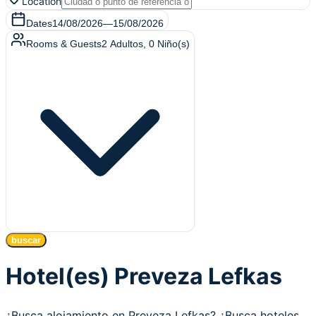
Location
Dates
14/08/2026
—
15/08/2026
Rooms & Guests
2
Adultos
,
0
Niño(s)
buscar
Hotel(es) Preveza Lefkas
¿Busca alojamiento en Preveza Lefkas? ¿Busca hoteles