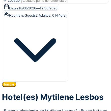
Location
Dates
16/08/2026
—
17/08/2026
Rooms & Guests
2
Adultos
,
0
Niño(s)
buscar
Hotel(es) Mytilene Lesbos
¿Busca alojamiento en Mytilene Lesbos? ¿Busca hoteles