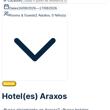
Location
Dates
16/08/2026
—
17/08/2026
Rooms & Guests
2
Adultos
,
0
Niño(s)
buscar
Hotel(es) Araxos
¿Busca alojamiento en Araxos? ¿Busca hoteles