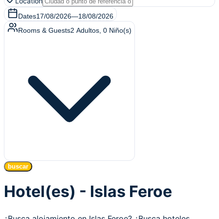
Location
Dates
17/08/2026
—
18/08/2026
Rooms & Guests
2
Adultos
,
0
Niño(s)
buscar
Hotel(es) - Islas Feroe
¿Busca alojamiento en Islas Feroe? ¿Busca hoteles