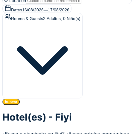
Location
Dates
16/08/2026
—
17/08/2026
Rooms & Guests
2
Adultos
,
0
Niño(s)
buscar
Hotel(es) - Fiyi
¿Busca alojamiento en Fiyi? ¿Busca hoteles económicos