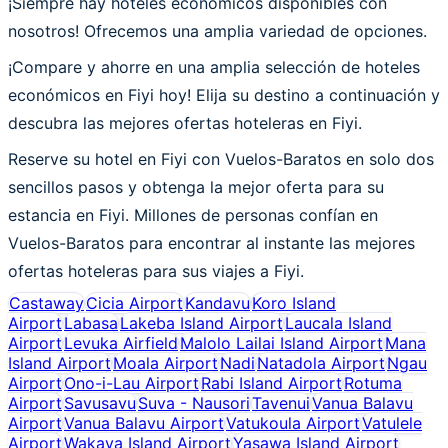
¡Siempre hay hoteles económicos disponibles con
nosotros! Ofrecemos una amplia variedad de opciones.
¡Compare y ahorre en una amplia selección de hoteles
económicos en Fiyi hoy! Elija su destino a continuación y
descubra las mejores ofertas hoteleras en Fiyi.
Reserve su hotel en Fiyi con Vuelos-Baratos en solo dos
sencillos pasos y obtenga la mejor oferta para su
estancia en Fiyi. Millones de personas confían en
Vuelos-Baratos para encontrar al instante las mejores
ofertas hoteleras para sus viajes a Fiyi.
Castaway
Cicia Airport
Kandavu
Koro Island
Airport
Labasa
Lakeba Island Airport
Laucala Island
Airport
Levuka Airfield
Malolo Lailai Island Airport
Mana
Island Airport
Moala Airport
Nadi
Natadola Airport
Ngau
Airport
Ono-i-Lau Airport
Rabi Island Airport
Rotuma
Airport
Savusavu
Suva - Nausori
Tavenui
Vanua Balavu
Airport
Vanua Balavu Airport
Vatukoula Airport
Vatulele
Airport
Wakaya Island Airport
Yasawa Island Airport