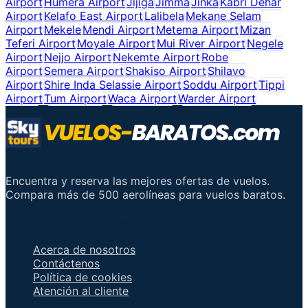
Airport
Humera Airport
Jijiga
Jimma
Jinka
Kabri Dehar
Airport
Kelafo East Airport
Lalibela
Mekane Selam
Airport
Mekele
Mendi Airport
Metema Airport
Mizan
Teferi Airport
Moyale Airport
Mui River Airport
Negele
Airport
Nejjo Airport
Nekemte Airport
Robe
Airport
Semera Airport
Shakiso Airport
Shilavo
Airport
Shire Inda Selassie Airport
Soddu Airport
Tippi
Airport
Tum Airport
Waca Airport
Warder Airport
Encuentra y reserva las mejores ofertas de vuelos.
Compara más de 500 aerolíneas para vuelos baratos.
Enlaces importantes
Acerca de nosotros
Contáctenos
Política de cookies
Atención al cliente