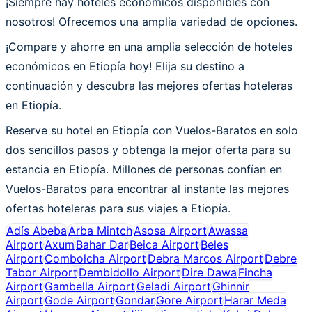
¡Siempre hay hoteles económicos disponibles con
nosotros! Ofrecemos una amplia variedad de opciones.
¡Compare y ahorre en una amplia selección de hoteles
económicos en Etiopía hoy! Elija su destino a
continuación y descubra las mejores ofertas hoteleras
en Etiopía.
Reserve su hotel en Etiopía con Vuelos-Baratos en solo
dos sencillos pasos y obtenga la mejor oferta para su
estancia en Etiopía. Millones de personas confían en
Vuelos-Baratos para encontrar al instante las mejores
ofertas hoteleras para sus viajes a Etiopía.
Adís Abeba
Arba Mintch
Asosa Airport
Awassa
Airport
Axum
Bahar Dar
Beica Airport
Beles
Airport
Combolcha Airport
Debra Marcos Airport
Debre
Tabor Airport
Dembidollo Airport
Dire Dawa
Fincha
Airport
Gambella Airport
Geladi Airport
Ghinnir
Airport
Gode Airport
Gondar
Gore Airport
Harar Meda