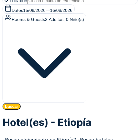
Location
Dates
15/08/2026
—
16/08/2026
Rooms & Guests
2
Adultos
,
0
Niño(s)
buscar
Hotel(es) - Etiopía
¿Busca alojamiento en Etiopía? ¿Busca hoteles