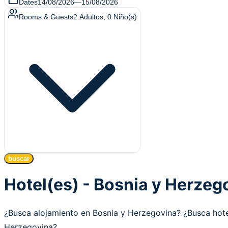
Dates
14/08/2026
—
15/08/2026
Rooms & Guests
2
Adultos
,
0
Niño(s)
buscar
Hotel(es) - Bosnia y Herzeg
¿Busca alojamiento en Bosnia y Herzegovina? ¿Busca ho
Herzegovina?