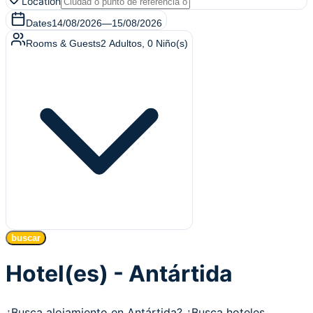
Location
Dates
14/08/2026
—
15/08/2026
Rooms & Guests
2
Adultos
,
0
Niño(s)
buscar
Hotel(es) - Antártida
¿Busca alojamiento en Antártida? ¿Busca hoteles