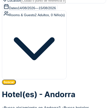
Location
Dates
14/08/2026
—
15/08/2026
Rooms & Guests
2
Adultos
,
0
Niño(s)
buscar
Hotel(es) - Andorra
¿Busca alojamiento en Andorra? ¿Busca hoteles