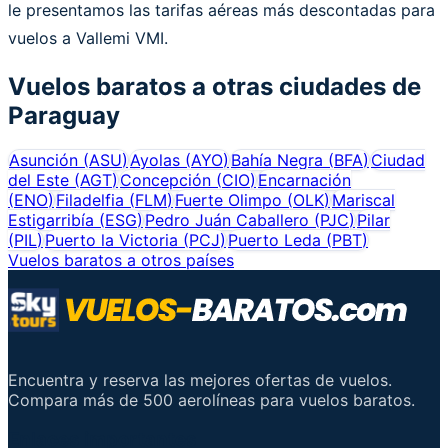
le presentamos las tarifas aéreas más descontadas para
vuelos a Vallemi VMI.
Vuelos baratos a otras ciudades de
Paraguay
Asunción
(
ASU
)
Ayolas
(
AYO
)
Bahía Negra
(
BFA
)
Ciudad
del Este
(
AGT
)
Concepción
(
CIO
)
Encarnación
(
ENO
)
Filadelfia
(
FLM
)
Fuerte Olimpo
(
OLK
)
Mariscal
Estigarribía
(
ESG
)
Pedro Juán Caballero
(
PJC
)
Pilar
(
PIL
)
Puerto la Victoria
(
PCJ
)
Puerto Leda
(
PBT
)
Vuelos baratos a otros países
Encuentra y reserva las mejores ofertas de vuelos.
Compara más de 500 aerolíneas para vuelos baratos.
Enlaces importantes