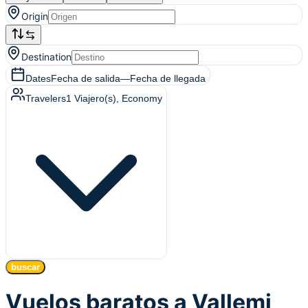
Origin
Destination
Dates
Fecha de salida
—
Fecha de llegada
Travelers
1
Viajero(s)
, Economy
buscar
Vuelos baratos a Vallemi