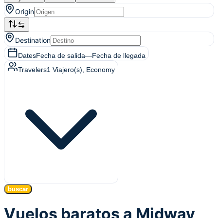
Origin
Destination
Dates
Fecha de salida
—
Fecha de llegada
Travelers
1
Viajero(s)
, Economy
buscar
Vuelos baratos a Midway