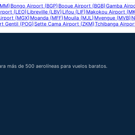
BMM
)
Bongo Airport
(
BGP
)
Booue Airport
(
BGB
)
Gamba Airpo
irport
(
LEO
)
Libreville
(
LBV
)
Lifou
(
LIF
)
Makokou Airport
(
M
irport
(
MGX
)
Moanda
(
MFF
)
Mouila
(
MJL
)
Mvengue
(
MVB
)
N
rt Gentil
(
POG
)
Sette Cama Airport
(
ZKM
)
Tchibanga Airpor
ara más de 500 aerolíneas para vuelos baratos.