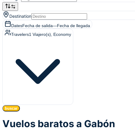
Destination
Dates
Fecha de salida
—
Fecha de llegada
Travelers
1
Viajero(s)
, Economy
buscar
Vuelos baratos a Gabón