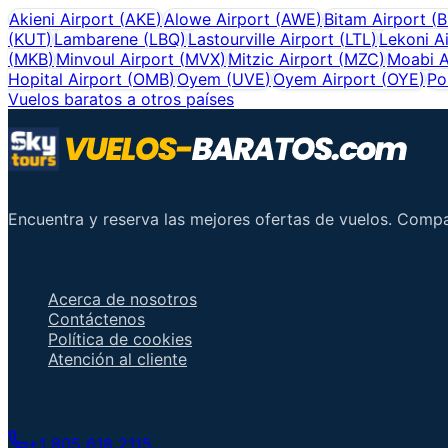
Akieni Airport
(
AKE
)
Alowe Airport
(
AWE
)
Bitam Airport
(
(
KUT
)
Lambarene
(
LBQ
)
Lastourville Airport
(
LTL
)
Lekoni A
(
MKB
)
Minvoul Airport
(
MVX
)
Mitzic Airport
(
MZC
)
Moabi A
Hopital Airport
(
OMB
)
Oyem
(
UVE
)
Oyem Airport
(
OYE
)
Po
Vuelos baratos a otros países
Encuentra y reserva las mejores ofertas de vuelos. Comp
Enlaces importantes
Acerca de nosotros
Contáctenos
Política de cookies
Atención al cliente
Hable con un agente
+1 805 618 2115