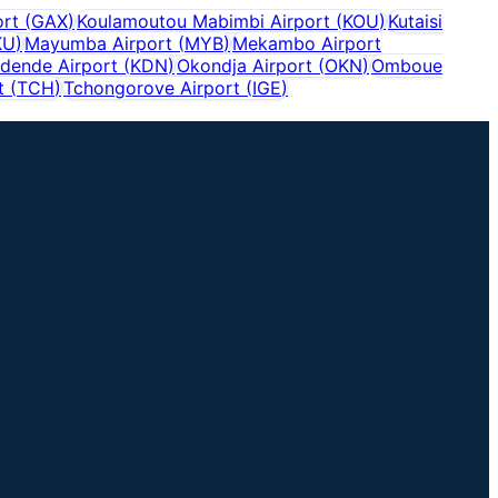
rt
(
GAX
)
Koulamoutou Mabimbi Airport
(
KOU
)
Kutaisi
KU
)
Mayumba Airport
(
MYB
)
Mekambo Airport
dende Airport
(
KDN
)
Okondja Airport
(
OKN
)
Omboue
t
(
TCH
)
Tchongorove Airport
(
IGE
)