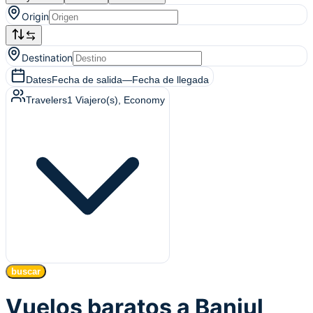
Origin
Destination
Dates
Fecha de salida
—
Fecha de llegada
Travelers
1
Viajero(s)
, Economy
buscar
Vuelos baratos a Banjul